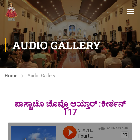
AUDIO GALLERY
Home
Audio Gallery
ಪಾಸ್ಖಾಚೊ ಚೊವ್ತೊ ಆಯ್ತಾರ್ :ಕೀರ್ತನ್
117