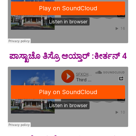
ಪಾಸ್ಖಾಚೊ ತಿಸ್ರೊ ಆಯ್ತಾರ್ :ಕೀರ್ತನ್ 4