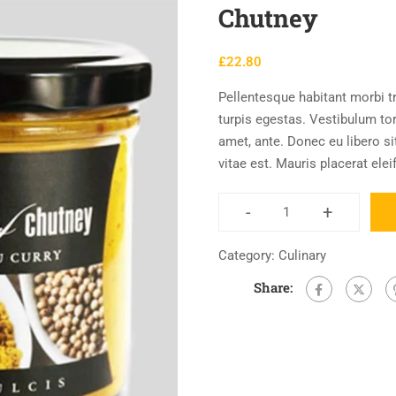
Chutney
£
22.80
Pellentesque habitant morbi t
turpis egestas. Vestibulum tort
amet, ante. Donec eu libero s
vitae est. Mauris placerat elei
-
+
Category:
Culinary
Share: