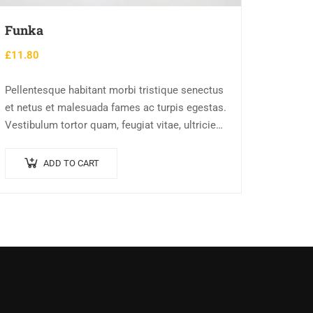
Funka
£
11.80
Pellentesque habitant morbi tristique senectus
et netus et malesuada fames ac turpis egestas.
Vestibulum tortor quam, feugiat vitae, ultricies
eget, tempor sit amet, ante. Donec eu libero sit
amet…
ADD TO CART