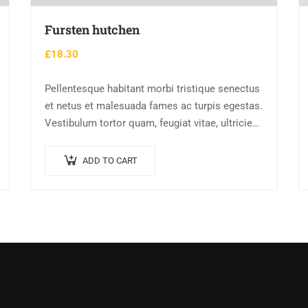
Fursten hutchen
£
18.30
Pellentesque habitant morbi tristique senectus
et netus et malesuada fames ac turpis egestas.
Vestibulum tortor quam, feugiat vitae, ultricies
eget, tempor sit amet, ante. Donec eu libero sit
amet…
ADD TO CART