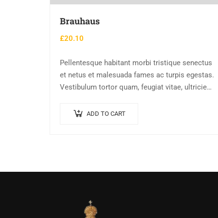
Brauhaus
£
20.10
Pellentesque habitant morbi tristique senectus
et netus et malesuada fames ac turpis egestas.
Vestibulum tortor quam, feugiat vitae, ultricies
eget, tempor sit amet, ante. Donec eu libero sit
amet…
ADD TO CART