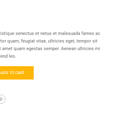
ristique senectus et netus et malesuada fames ac
or quam, feugiat vitae, ultricies eget, tempor sit
it amet quam egestas semper. Aenean ultricies mi
fend leo.
ADD TO CART